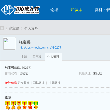
论坛
知识库
资料下
张宝强
个人资料
张宝强
http://bbs.witech.com.cn/?80277
嵌
›
›
主题
留言板
个人资料
张宝强
(UID: 80277)
邮箱状态
已验证
视频认证
未认证
统计信息
好友数 0
|
回帖数 2
|
主题数 6
勋章
入