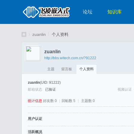
论坛
知识库
zuanlin
个人资料
zuanlin
http://bbs.witech.com.cn/?91222
嵌
›
›
主题
留言板
个人资料
zuanlin
(UID: 91222)
邮箱状态
已验证
视频认证
统计信息
好友数 0
|
回帖数 5
|
主题数 0
用户认证
入
活跃概况