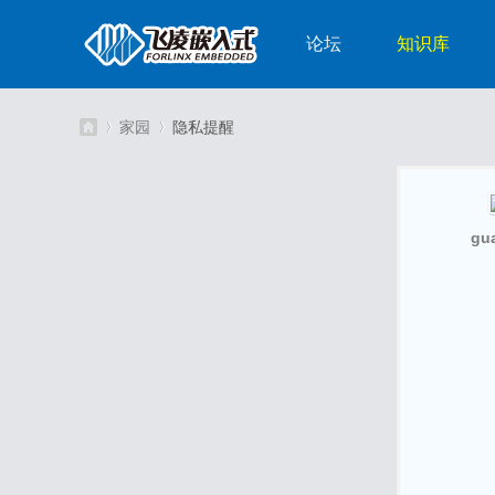
论坛
知识库
家园
隐私提醒
嵌
›
›
gu
入