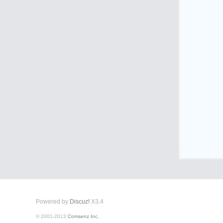
式
爱
Powered by
Discuz!
X3.4
© 2001-2013
Comsenz Inc.