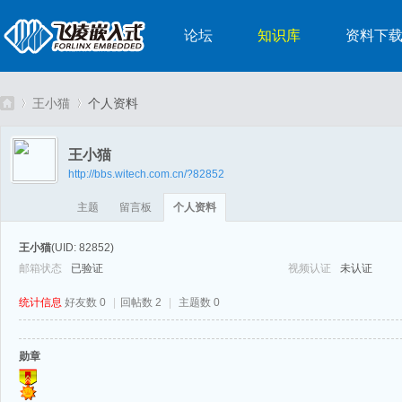
论坛
知识库
资料下
王小猫
个人资料
王小猫
http://bbs.witech.com.cn/?82852
嵌
›
›
主题
留言板
个人资料
王小猫
(UID: 82852)
邮箱状态
已验证
视频认证
未认证
统计信息
好友数 0
|
回帖数 2
|
主题数 0
勋章
入