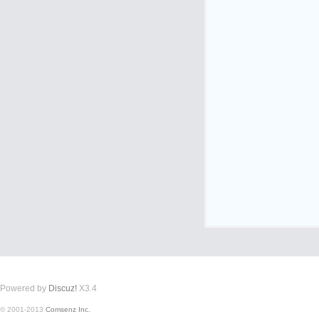
式
爱
Powered by
Discuz!
X3.4
© 2001-2013
Comsenz Inc.