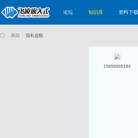
论坛
知识库
资料下
家园
隐私提醒
嵌
›
›
15850505183
入