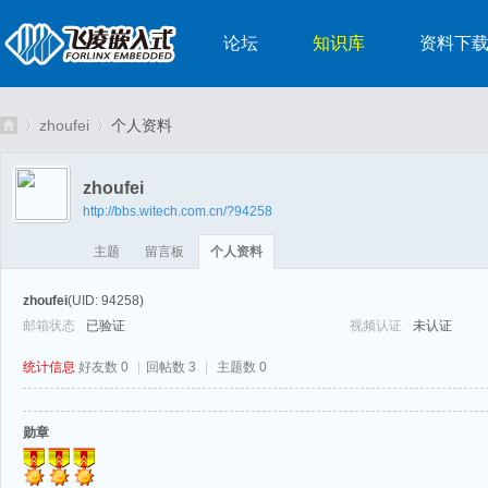
论坛
知识库
资料下
zhoufei
个人资料
zhoufei
http://bbs.witech.com.cn/?94258
嵌
›
›
主题
留言板
个人资料
zhoufei
(UID: 94258)
邮箱状态
已验证
视频认证
未认证
统计信息
好友数 0
|
回帖数 3
|
主题数 0
勋章
入