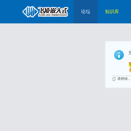
论坛
知识库
请稍候...