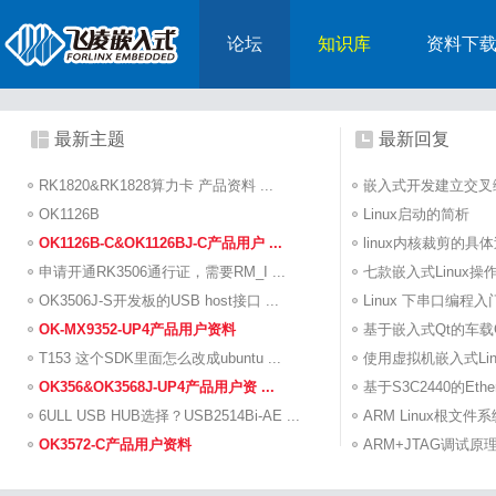
论坛
知识库
资料下
最新主题
最新回复
RK1820&RK1828算力卡 产品资料 ...
嵌入式开发建立交叉
OK1126B
Linux启动的简析
OK1126B-C&OK1126BJ-C产品用户 ...
linux内核裁剪的具
申请开通RK3506通行证，需要RM_I ...
七款嵌入式Linux操
OK3506J-S开发板的USB host接口 ...
Linux 下串口编程入
OK-MX9352-UP4产品用户资料
基于嵌入式Qt的车载GU
T153 这个SDK里面怎么改成ubuntu ...
使用虚拟机嵌入式Linu
OK356&OK3568J-UP4产品用户资 ...
基于S3C2440的Ethe
6ULL USB HUB选择？USB2514Bi-AE ...
ARM Linux根文件系统（R
OK3572-C产品用户资料
ARM+JTAG调试原