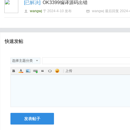
[
已解决
]
OK3399编译源码出错
wangwj
于
2024-4-10
发布
wangwj
最后回复
2024-
快速发帖
式
选择主题分类
|
上传
爱
发表帖子