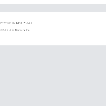
Powered by
Discuz!
X3.4
好
© 2001-2013
Comsenz Inc.
者