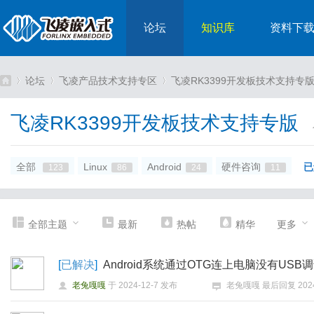
论坛
知识库
资料下
论坛
飞凌产品技术支持专区
飞凌RK3399开发板技术支持专
飞凌RK3399开发板技术支持专版
嵌
»
›
›
全部
Linux
Android
硬件咨询
已
123
86
24
11
全部主题
最新
热帖
精华
更多
[
已解决
]
Android系统通过OTG连上电脑没有USB
入
老兔嘎嘎
于
2024-12-7
发布
老兔嘎嘎
最后回复
202