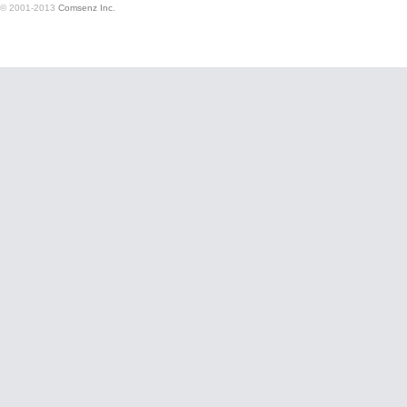
© 2001-2013
Comsenz Inc.
好
者