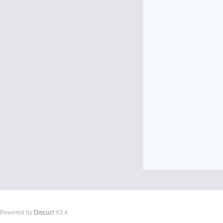
式
爱
Powered by
Discuz!
X3.4