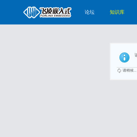
论坛
知识库
请稍候...