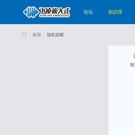
论坛
知识库
家园
隐私提醒
嵌
›
›
张
入