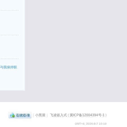
与我保持联
|
小黑屋
|
飞凌嵌入式
(
冀ICP备12004394号-1
)
GMT+8, 2026-8-7 10:10