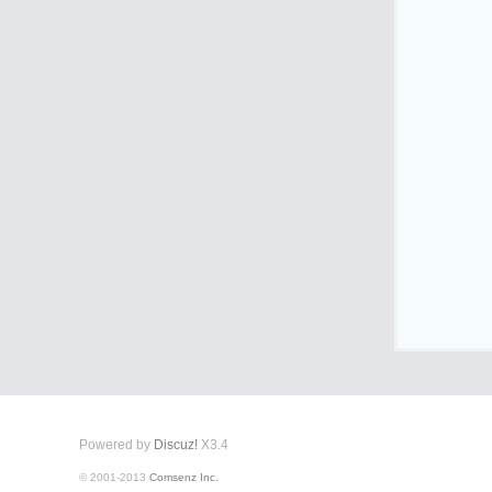
式
爱
Powered by
Discuz!
X3.4
© 2001-2013
Comsenz Inc.