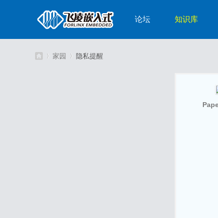
论坛
知识库
家园
隐私提醒
嵌
›
›
Pape
入