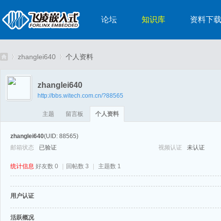
论坛
知识库
资料下
zhanglei640
个人资料
zhanglei640
http://bbs.witech.com.cn/?88565
嵌
›
›
主题
留言板
个人资料
zhanglei640
(UID: 88565)
邮箱状态
已验证
视频认证
未认证
统计信息
好友数 0
|
回帖数 3
|
主题数 1
用户认证
入
活跃概况