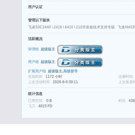
用户认证
管理以下版块
飞凌S3C2440 \ 2416 \ 6410 \ 210开发板技术支持专版
飞凌AM3
活跃概况
式
管理组
超级版主
用户组
超级版主
扩展用户组
超级版主
,
高级督导
在线时间
1172 小时
注册时间
上次活动时间
2026-8-6 09:11
上次发表
统计信息
已用空间
0 B
积分
436
爱
飞刀
4815 FD