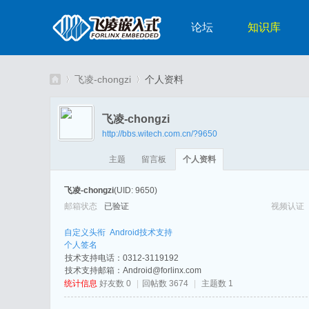
论坛
知识库
飞凌-chongzi
个人资料
飞凌-chongzi
http://bbs.witech.com.cn/?9650
嵌
›
›
主题
留言板
个人资料
飞凌-chongzi
(UID: 9650)
邮箱状态
已验证
视频认证
自定义头衔
Android技术支持
个人签名
技术支持电话：0312-3119192
技术支持邮箱：Android@forlinx.com
入
统计信息
好友数 0
|
回帖数 3674
|
主题数 1