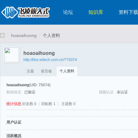
论坛
知识库
资料下
hoaoaihuong
个人资料
hoaoaihuong
http://bbs.witech.com.cn/?75074
嵌
›
›
主题
留言板
个人资料
hoaoaihuong
(UID: 75074)
邮箱状态
已验证
视频认证
未认证
统计信息
好友数 0
|
回帖数 1
|
主题数 0
用户认证
入
活跃概况