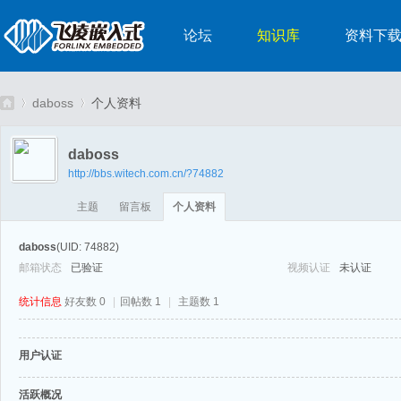
论坛
知识库
资料下
daboss
个人资料
daboss
http://bbs.witech.com.cn/?74882
嵌
›
›
主题
留言板
个人资料
daboss
(UID: 74882)
邮箱状态
已验证
视频认证
未认证
统计信息
好友数 0
|
回帖数 1
|
主题数 1
用户认证
入
活跃概况