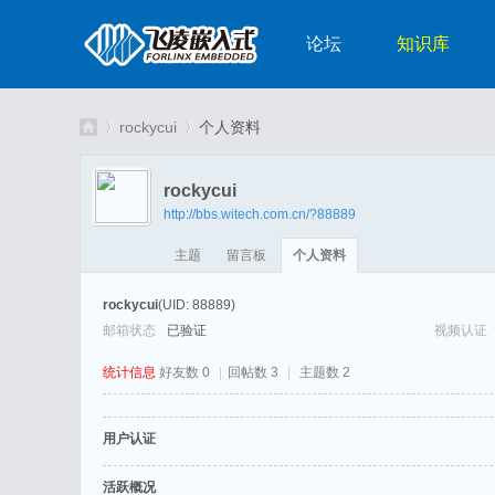
论坛
知识库
rockycui
个人资料
rockycui
http://bbs.witech.com.cn/?88889
嵌
›
›
主题
留言板
个人资料
rockycui
(UID: 88889)
邮箱状态
已验证
视频认证
统计信息
好友数 0
|
回帖数 3
|
主题数 2
用户认证
入
活跃概况