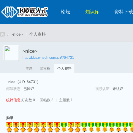
论坛
知识库
资料下
~nice~
个人资料
~nice~
http://bbs.witech.com.cn/?64731
嵌
›
›
主题
留言板
个人资料
~nice~
(UID: 64731)
邮箱状态
已验证
视频认证
未认证
统计信息
好友数 0
|
回帖数 3
|
主题数 1
勋章
入