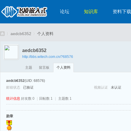
论坛
知识库
资料下
aedcb6352
个人资料
aedcb6352
http://bbs.witech.com.cn/?68576
嵌
›
›
主题
留言板
个人资料
aedcb6352
(UID: 68576)
邮箱状态
已验证
视频认证
未认证
统计信息
好友数 0
|
回帖数 1
|
主题数 1
勋章
入