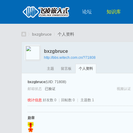
论坛
知识库
bxzgbruce
个人资料
bxzgbruce
http://bbs.witech.com.cn/?71808
嵌
›
›
主题
留言板
个人资料
bxzgbruce
(UID: 71808)
邮箱状态
已验证
视频认证
统计信息
好友数 0
|
回帖数 0
|
主题数 1
勋章
入