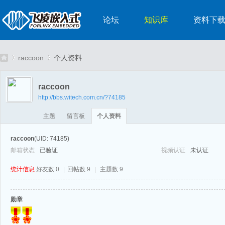
论坛
知识库
资料下
raccoon
个人资料
raccoon
http://bbs.witech.com.cn/?74185
嵌
›
›
主题
留言板
个人资料
raccoon
(UID: 74185)
邮箱状态
已验证
视频认证
未认证
统计信息
好友数 0
|
回帖数 9
|
主题数 9
勋章
入