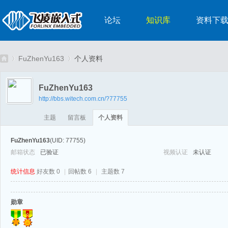
论坛
知识库
资料下
FuZhenYu163
个人资料
FuZhenYu163
http://bbs.witech.com.cn/?77755
嵌
›
›
主题
留言板
个人资料
FuZhenYu163
(UID: 77755)
邮箱状态
已验证
视频认证
未认证
统计信息
好友数 0
|
回帖数 6
|
主题数 7
勋章
入