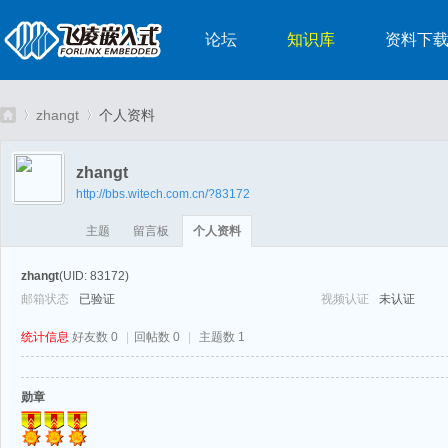
论坛
知识库
资料下
zhangt
个人资料
zhangt
http://bbs.witech.com.cn/?83172
嵌
›
›
主题
留言板
个人资料
zhangt
(UID: 83172)
邮箱状态
已验证
视频认证
未认证
统计信息
好友数 0
|
回帖数 0
|
主题数 1
勋章
入