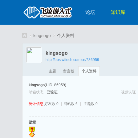
论坛
知识库
kingsogo
个人资料
kingsogo
http://bbs.witech.com.cn/?86959
嵌
›
›
主题
留言板
个人资料
kingsogo
(UID: 86959)
邮箱状态
已验证
视频认证
统计信息
好友数 0
|
回帖数 6
|
主题数 0
勋章
入