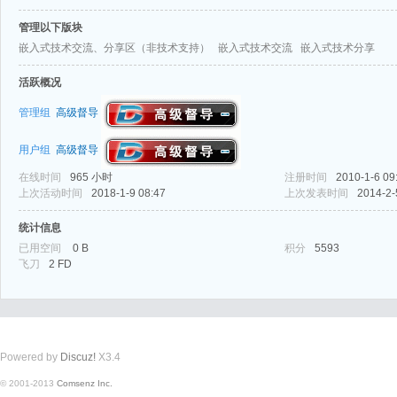
管理以下版块
嵌入式技术交流、分享区（非技术支持）
嵌入式技术交流
嵌入式技术分享
活跃概况
管理组
高级督导
式
用户组
高级督导
在线时间
965 小时
注册时间
2010-1-6 09
上次活动时间
2018-1-9 08:47
上次发表时间
2014-2-
统计信息
已用空间
0 B
积分
5593
飞刀
2 FD
爱
Powered by
Discuz!
X3.4
© 2001-2013
Comsenz Inc.