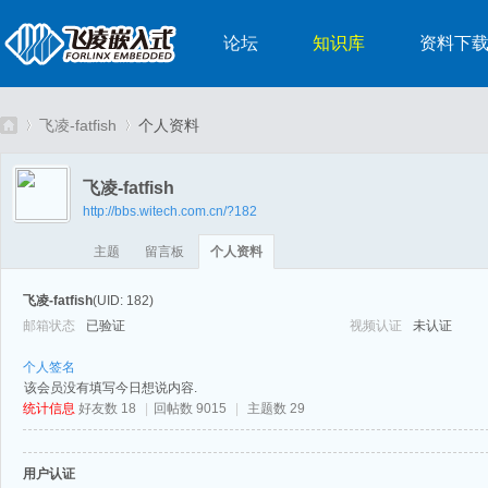
论坛
知识库
资料下
飞凌-fatfish
个人资料
飞凌-fatfish
http://bbs.witech.com.cn/?182
嵌
›
›
主题
留言板
个人资料
飞凌-fatfish
(UID: 182)
邮箱状态
已验证
视频认证
未认证
个人签名
该会员没有填写今日想说内容.
统计信息
好友数 18
|
回帖数 9015
|
主题数 29
入
用户认证