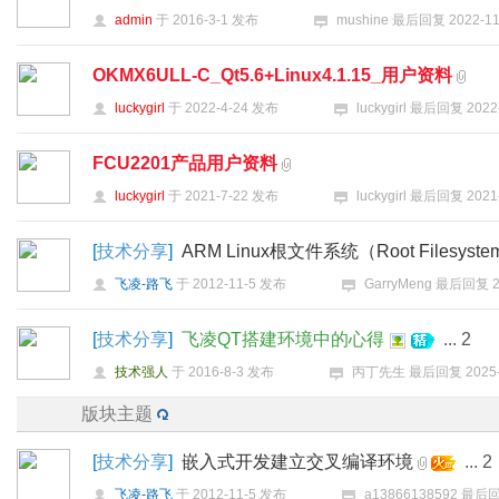
admin
于
2016-3-1
发布
mushine
最后回复
2022-11
OKMX6ULL-C_Qt5.6+Linux4.1.15_用户资料
luckygirl
于
2022-4-24
发布
luckygirl
最后回复
2022
好
FCU2201产品用户资料
luckygirl
于
2021-7-22
发布
luckygirl
最后回复
2021
[
技术分享
]
ARM Linux根文件系统（Root Filesys
飞凌-路飞
于
2012-11-5
发布
GarryMeng
最后回复
者
[
技术分享
]
飞凌QT搭建环境中的心得
...
2
技术强人
于
2016-8-3
发布
丙丁先生
最后回复
2025
版块主题
[
技术分享
]
嵌入式开发建立交叉编译环境
...
2
飞凌-路飞
于
2012-11-5
发布
a13866138592
最后