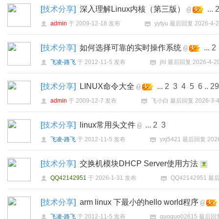
[
技术分享
]
深入理解Linux内核（第三版）
...
admin
于
2009-12-18
发布
yytyu
最后回复
2026-4-2
[
技术分享
]
如何选择可靠的实时操作系统
...
2
飞凌-路飞
于
2012-11-5
发布
jhl
最后回复
2026-4-2
[
技术分享
]
LINUX命令大全
...
2
3
4
5
6
..
29
admin
于
2009-12-7
发布
飞小白
最后回复
2026-3-4
[
技术分享
]
linux常用头文件
...
2
3
飞凌-路飞
于
2012-11-5
发布
yxj5421
最后回复
202
[
技术分享
]
交换机模块DHCP Server使用方法
QQ42142951
于
2026-1-31
发布
QQ42142951
最
[
技术分享
]
arm linux 下最小的hello world程序
飞凌-路飞
于
2012-11-5
发布
guoguo02615
最后回