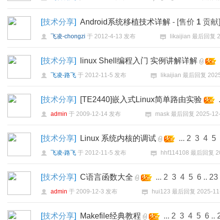
[
技术分享
]
Android系统移植技术详解
- [售价
1
贡献
飞凌-chongzi
于
2012-4-13
发布
likaijian
最后回复
[
技术分享
]
linux Shell编程入门 实例讲解详解
飞凌-路飞
于
2012-11-5
发布
likaijian
最后回复
2025
[
技术分享
]
[TE2440]嵌入式Linux简单路由实验
.
admin
于
2009-12-14
发布
mask
最后回复
2025-12-
[
技术分享
]
Linux 系统内核的调试
...
2
3
4
5
飞凌-路飞
于
2012-11-5
发布
hhf114108
最后回复
2
[
技术分享
]
C语言函数大全
...
2
3
4
5
6
..
23
admin
于
2009-12-3
发布
hui123
最后回复
2025-11
[
技术分享
]
Makefile经典教程
...
2
3
4
5
6
..