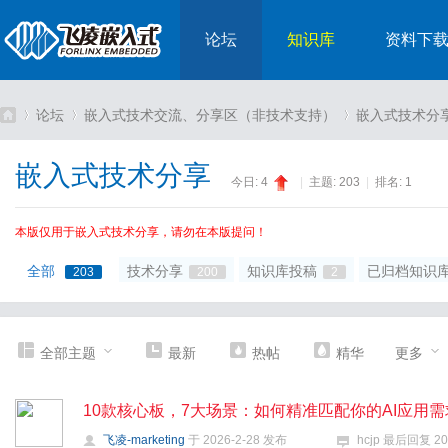
论坛
知识库
资料下
论坛
嵌入式技术交流、分享区（非技术支持）
嵌入式技术分
嵌入式技术分享
今日:
4
|
主题:
203
|
排名:
1
嵌
»
›
›
本版仅用于嵌入式技术分享，请勿在本版提问！
全部
技术分享
知识库投稿
已归档知识
203
200
2
全部主题
最新
热帖
精华
更多
入
10款核心板，7大场景：如何精准匹配你的AI应用需
飞凌-marketing
于
2026-2-28
发布
hcjp
最后回复
20