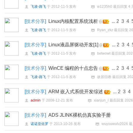
飞凌-路飞
于
2012-11-5
发布
w1235h0
最后回复
4
[
技术分享
]
Linux内核配置系统浅析
...
2
3
4
飞凌-路飞
于
2012-11-5
发布
Ryan_zkz
最后回复
20
[
技术分享
]
Linux液晶屏驱动开发[1]
...
2
3
4
飞凌-路飞
于
2012-11-5
发布
betwowt
最后回复
202
[
技术分享
]
WinCE 编程的十点忠告
...
2
3
4
飞凌-路飞
于
2012-11-5
发布
故居旧巷
最后回复
202
[
技术分享
]
ARM 嵌入式系统开发综述
...
2
3
4
admin
于
2009-12-21
发布
xianjun_l
最后回复
2026
[
技术分享
]
ADS JLINK裸机仿真实验手册
诺诺亚佐罗
于
2013-10-26
发布
wuyouwulv2026
最