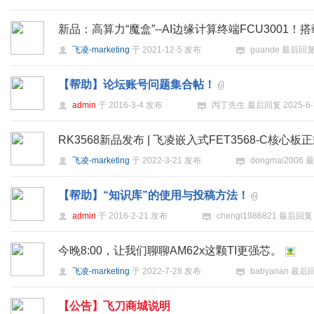
新品：高算力“魔盒”--AI边缘计算终端FCU3001！搭载NVID
飞凌-marketing
于
2021-12-5
发布
guande
最后回
【帮助】论坛账号问题集合帖！
admin
于
2016-3-4
发布
丙丁先生
最后回复
2025-6-
式
RK3568新品发布 | 飞凌嵌入式FET3568-C核心板
飞凌-marketing
于
2022-3-21
发布
dongmai2006
最
【帮助】“知识库”的使用与投稿方法！
admin
于
2016-2-21
发布
chengl1986821
最后回
爱
今晚8:00，让我们聊聊AM62x这颗TI更强芯。
飞凌-marketing
于
2022-7-28
发布
babyanan
最后
【公告】飞刀商城说明