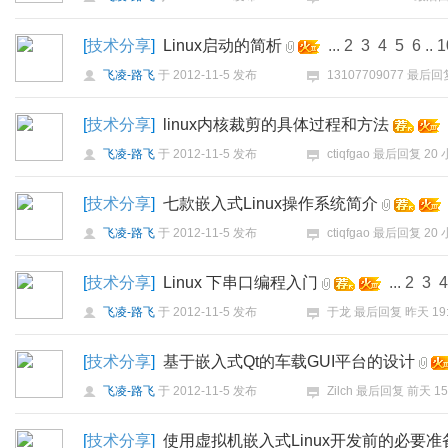
[
技术分享
]
Linux启动的简析
...
2
3
4
5
6
..
1
飞凌-路飞
于
2012-11-5
发布
13107709077
最后回
[
技术分享
]
linux内核裁剪的具体过程和方法
飞凌-路飞
于
2012-11-5
发布
ctiqfgao
最后回复
20
[
技术分享
]
七款嵌入式Linux操作系统简介
飞凌-路飞
于
2012-11-5
发布
ctiqfgao
最后回复
20
[
技术分享
]
Linux 下串口编程入门
...
2
3
4
飞凌-路飞
于
2012-11-5
发布
于龙
最后回复
昨天 19
[
技术分享
]
基于嵌入式Qt的车载GUI平台的设计
飞凌-路飞
于
2012-11-5
发布
Zilch
最后回复
前天 15
[
技术分享
]
使用虚拟机嵌入式Linux开发前的必要准