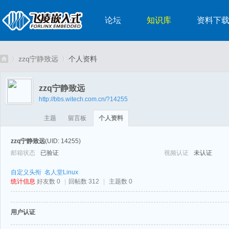
论坛
知识库
资料下
zzq宁静致远
个人资料
zzq宁静致远
http://bbs.witech.com.cn/?14255
嵌
›
›
主题
留言板
个人资料
zzq宁静致远
(UID: 14255)
邮箱状态
已验证
视频认证
未认证
自定义头衔
名人堂Linux
统计信息
好友数 0
|
回帖数 312
|
主题数 0
入
用户认证