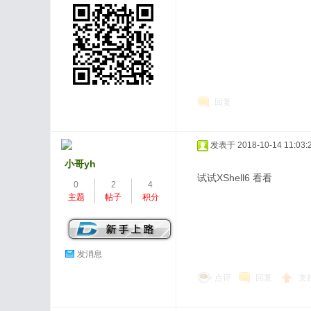
回复
发表于 2018-10-14 11:03:
小哥yh
试试XShell6 看看
0
2
4
主题
帖子
积分
发消息
点评
回复
支