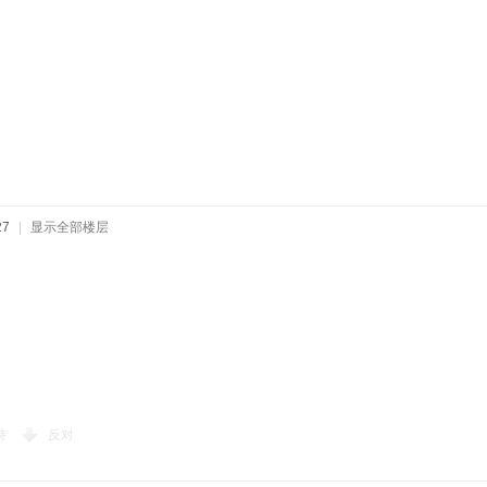
27
|
显示全部楼层
持
反对