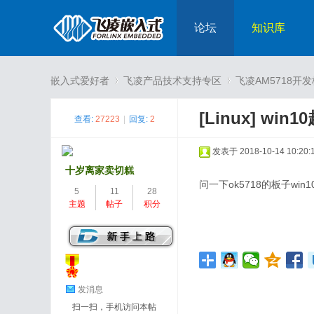
论坛
知识库
嵌入式爱好者
飞凌产品技术支持专区
飞凌AM5718开
[Linux]
win
查看:
27223
|
回复:
2
›
›
发表于 2018-10-14 10:20:
十岁离家卖切糕
问一下ok5718的板子wi
5
11
28
主题
帖子
积分
发消息
扫一扫，手机访问本帖