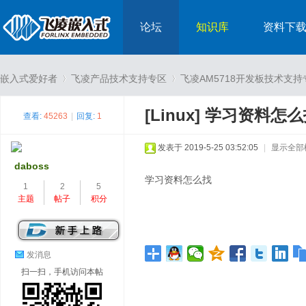
论坛
知识库
资料下
嵌入式爱好者
飞凌产品技术支持专区
飞凌AM5718开发板技术支持
[Linux]
学习资料怎么
查看:
45263
|
回复:
1
›
›
发表于 2019-5-25 03:52:05
|
显示全部
daboss
学习资料怎么找
1
2
5
主题
帖子
积分
发消息
扫一扫，手机访问本帖