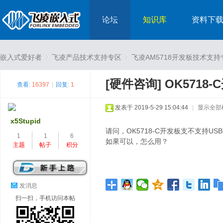
论坛
知识库
资料下
嵌入式爱好者
飞凌产品技术支持专区
飞凌AM5718开发板技术支持
[硬件咨询]
OK5718
查看:
16397
|
回复:
1
›
›
发表于 2019-5-29 15:04:44
|
显示全部
x5Stupid
请问，OK5718-C开发板支不支持US
1
1
6
如果可以，怎么用？
主题
帖子
积分
发消息
扫一扫，手机访问本帖