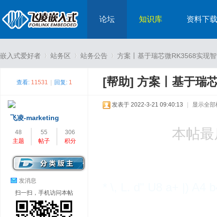
论坛
知识库
资料下
嵌入式爱好者
站务区
站务公告
方案丨基于瑞芯微RK3568实现
[帮助]
方案丨基于瑞芯
查看:
11531
|
回复:
1
›
›
›
发表于 2022-3-21 09:40:13
|
显示全部
飞凌-marketing
本帖最
48
55
306
主题
帖子
积分
发消息
* \, L. d" U8 a+ |) A4 b
扫一扫，手机访问本帖