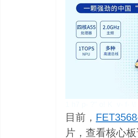
1 h7 p- ?" o! K v- f- \! 
目前，
FET356
片，查看核心板