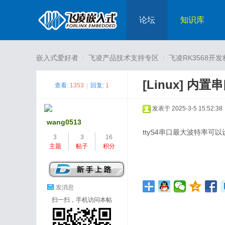
论坛
知识库
嵌入式爱好者
飞凌产品技术支持专区
飞凌RK3568开
[Linux]
内置串
查看:
1353
|
回复:
1
›
›
发表于 2025-3-5 15:52:38
wang0513
ttyS4串口最大波特率可
3
3
16
主题
帖子
积分
发消息
扫一扫，手机访问本帖