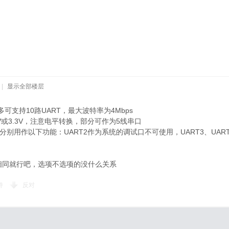
|
显示全部楼层
最多可支持10路UART，最大波特率为4Mbps
8V或3.3V，注意电平转换，部分可作为5线串口
分别用作以下功能：UART2作为系统的调试口不可使用，UART3、UART
相同就行吧，选项不选项的没什么关系
持
反对