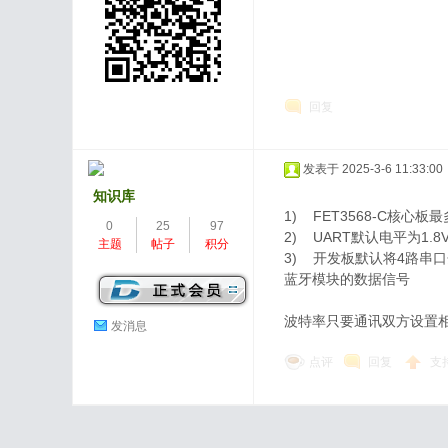
回复
发表于 2025-3-6 11:33:00
知识库
1) FET3568-C核心板
0
25
97
2) UART默认电平为1.
主题
帖子
积分
3) 开发板默认将4路串口
蓝牙模块的数据信号
波特率只要通讯双方设置
发消息
点评
回复
支