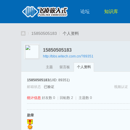
论坛
知识库
15850505183
个人资料
15850505183
http://bbs.witech.com.cn/?89351
嵌
›
›
主题
留言板
个人资料
15850505183
(UID: 89351)
邮箱状态
已验证
视频认证
统计信息
好友数 0
|
回帖数 2
|
主题数 0
勋章
入