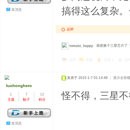
搞得这么复杂。
发消息
点评
就差换个三星芯片了
tomato_happy
点评
回复
支持
2
反
发表于 2015-1-7 01:14:48
|
显示全部
luohonghero
怪不得，三星不
1
7
12
主题
帖子
积分
发消息