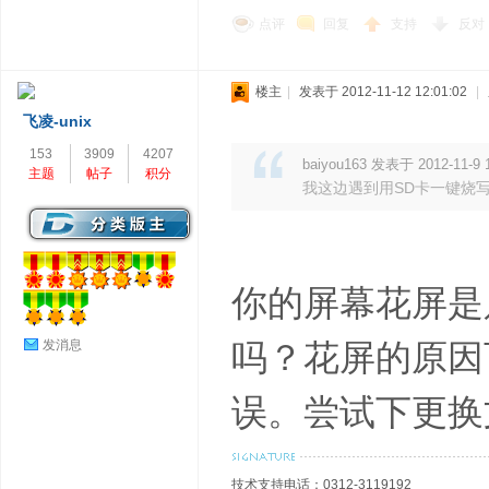
点评
回复
支持
反对
楼主
|
发表于 2012-11-12 12:01:02
|
飞凌-unix
153
3909
4207
baiyou163 发表于 2012-11-9 
主题
帖子
积分
我这边遇到用SD卡一键烧写Lin
你的屏幕花屏是只
发消息
吗？花屏的原因
误。尝试下更换
技术支持电话：0312-3119192