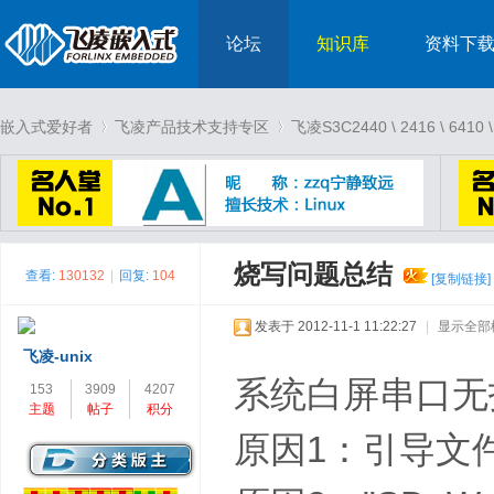
论坛
知识库
资料下
嵌入式爱好者
飞凌产品技术支持专区
飞凌S3C2440 \ 2416 \ 6
›
›
烧写问题总结
查看:
130132
|
回复:
104
[复制链接]
发表于 2012-11-1 11:22:27
|
显示全部
飞凌-unix
系统白屏串口无
153
3909
4207
主题
帖子
积分
原因1：引导文