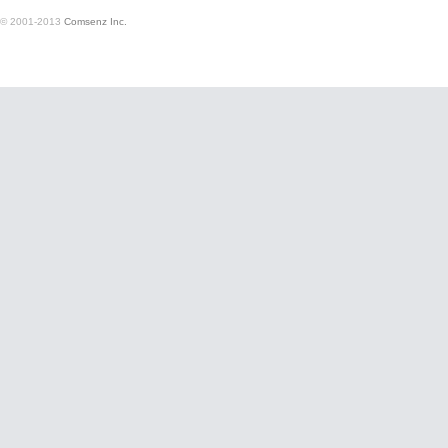
© 2001-2013
Comsenz Inc.