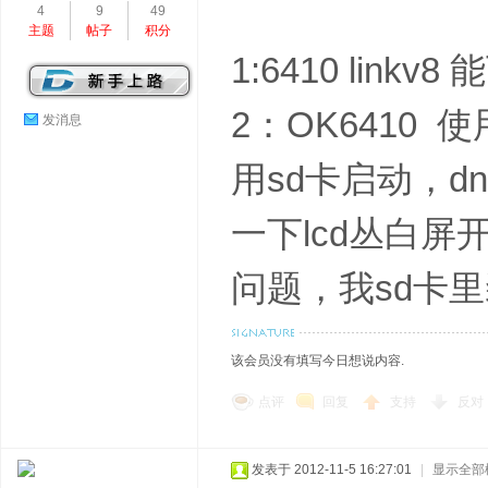
4
9
49
主题
帖子
积分
1:6410 lin
2：OK6410 
发消息
用sd卡启动，d
一下lcd丛白屏
问题，我sd卡里
该会员没有填写今日想说内容.
点评
回复
支持
反对
发表于 2012-11-5 16:27:01
|
显示全部