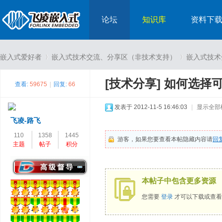
论坛
知识库
资料下
嵌入式爱好者
嵌入式技术交流、分享区（非技术支持）
嵌入式技术
[技术分享]
如何选择
查看:
59675
|
回复:
66
›
›
发表于 2012-11-5 16:46:03
|
显示全部
飞凌-路飞
110
1358
1445
游客，如果您要查看本帖隐藏内容请
回
主题
帖子
积分
本帖子中包含更多资源
您需要
登录
才可以下载或查看