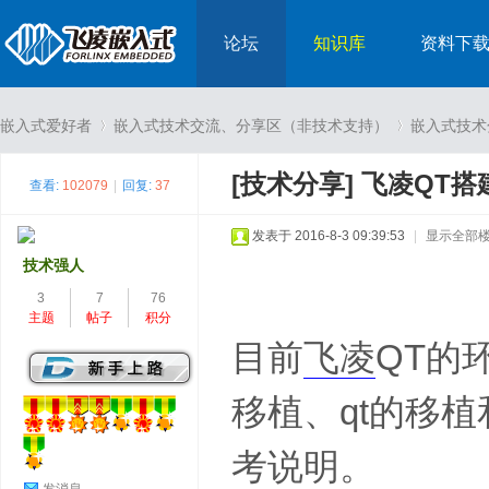
论坛
知识库
资料下
嵌入式爱好者
嵌入式技术交流、分享区（非技术支持）
嵌入式技术
[技术分享]
飞凌QT搭
查看:
102079
|
回复:
37
›
›
发表于 2016-8-3 09:39:53
|
显示全部
技术强人
3
7
76
主题
帖子
积分
目前
飞凌
QT的
移植、qt的移植和
考说明。