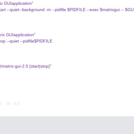
x GUIapplication"
art --quiet--background -m --pidfile $PIDFILE --exec $matrixgui -- $
ix GUIapplication"
p --quiet --pidfile$PIDFILE
matrix-gui-2.0 {start|stop}"
持
反对