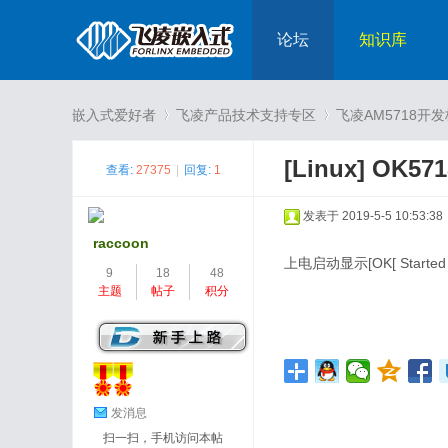
论坛
知识库
嵌入式爱好者
飞凌产品技术支持专区
飞凌AM5718开
[Linux]
OK57
查看:
27375
|
回复:
1
›
›
发表于 2019-5-5 10:53:38
raccoon
上电启动显示[OK[ Start
9
18
48
主题
帖子
积分
发消息
扫一扫，手机访问本帖