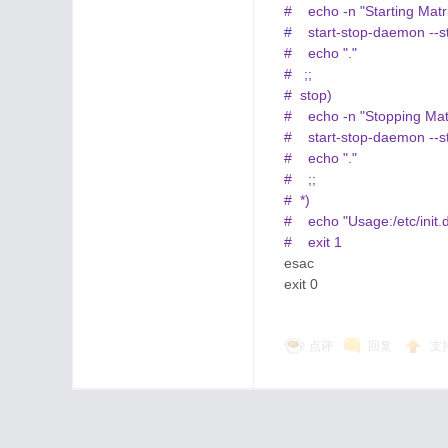
# echo -n "Starting Matri
# start-stop-daemon --st
# echo "."
# ;;
# stop)
# echo -n "Stopping Matr
# start-stop-daemon --sto
# echo "."
# ;;
# *)
# echo "Usage:/etc/init.d/
# exit 1
esac
exit 0
点评
回复
支