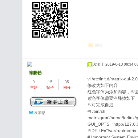
回复
发表于 2019-6-13 09:34:0
陈鹏勃
vi /etc/init.d/matrix-gui-2.0
0
15
35
修改为如下内容
主题
帖子
积分
红色字体为添加内容，即
紫色字体需要注释掉如下
即可完成自启
#! /bin/sh
发消息
matrixgui="/home/forlinx/
GUI_OPTS="http://127.0.0
PIDFILE="/var/run/matrix-
# Important System Envir