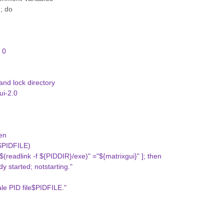
 ; do
t 0
nd lock directory
ui-2.0
en
$PIDFILE)
(readlink -f ${PIDDIR}/exe)" ="${matrixgui}" ]; then
tarted; notstarting."
 PID file$PIDFILE."