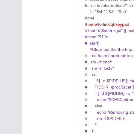
for sh in /etc/profile.d/*.sh
[-r "$sh" ] && . "$sh"
done
/home/forlinx/qt/keypad
#itest -x"$matrixgui" || exi
#case "$1"in
# start)
#Clear out the the tmp a
# cd /usr/share/matrix-g
# rm -rf tmp/*
# rm -rf lock/*
# cd -
# if [ -e $PIDFILE ]; th
# PIDDIR=/proc/$(cat 
# if [ -d ${PIDDIR} -a "$
# echo "$DESC already s
# else
# echo "Removing stale
# rm -f $PIDFILE
# fi
# fi