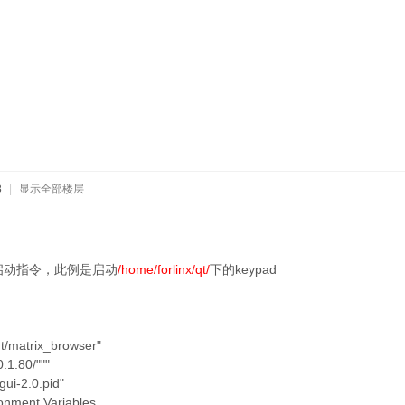
8
|
显示全部楼层
/home/forlinx/qt/
keypad
启动指令，此例是启动
下的
qt/matrix_browser"
.1:80/"""
gui-2.0.pid"
onment Variables