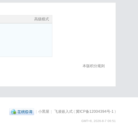
高级模式
本版积分规则
|
小黑屋
|
飞凌嵌入式
(
冀ICP备12004394号-1
)
GMT+8, 2026-8-7 06:51