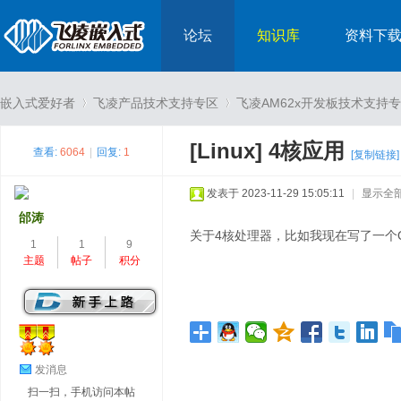
论坛
知识库
资料下
嵌入式爱好者
飞凌产品技术支持专区
飞凌AM62x开发板技术支持
[Linux]
4核应用
查看:
6064
|
回复:
1
[复制链接]
›
›
发表于 2023-11-29 15:05:11
|
显示全
邰涛
关于4核处理器，比如我现在写了一个
1
1
9
主题
帖子
积分
发消息
扫一扫，手机访问本帖