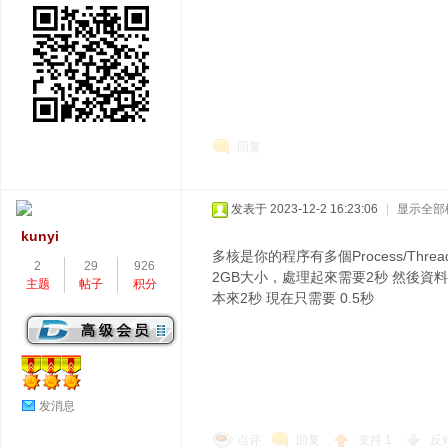
回复
发表于 2023-12-2 16:23:06
|
显示全部
kunyi
多核是你的程序有多個Process/Thr
2
29
926
2GB大小，處理起來需要2秒 然後資料
主题
帖子
积分
本來2秒 現在只需要 0.5秒
发消息
点评
回复
支持
1
反