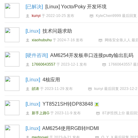
[
已解决
]
[Linux] Yocto/Poky 开发环境
kunyi
于
2022-10-25
发布
KyleChen9999
最后回复
[
Linux
]
技术问题求助
xiaohubuhu
于
2024-7-16
发布
网络安全靠人人
最
[
硬件咨询
]
AM6254开发板串口连接putty输出乱码
17660643557
于
2023-12-1
发布
17660643557
最
[
Linux
]
4核应用
邰涛
于
2023-11-29
发布
kunyi
最后回复
2023-12-2
[
Linux
]
YT8521SH转DP83848
新手上路G
于
2023-11-9
发布
87岁拄拐上分
最后回
[
Linux
]
AM6254使用RGB转HDMI
mednovel
于
2023-9-21
发布
Q_Y_X
最后回复
2023