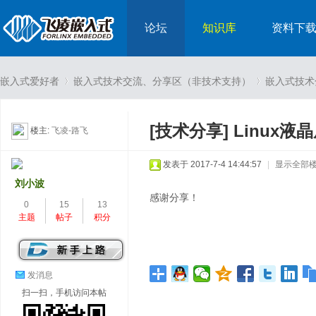
论坛
知识库
资料下
嵌入式爱好者
嵌入式技术交流、分享区（非技术支持）
嵌入式技术
[技术分享]
Linux液
楼主:
飞凌-路飞
›
›
发表于 2017-7-4 14:44:57
|
显示全部
刘小波
感谢分享！
0
15
13
主题
帖子
积分
发消息
扫一扫，手机访问本帖