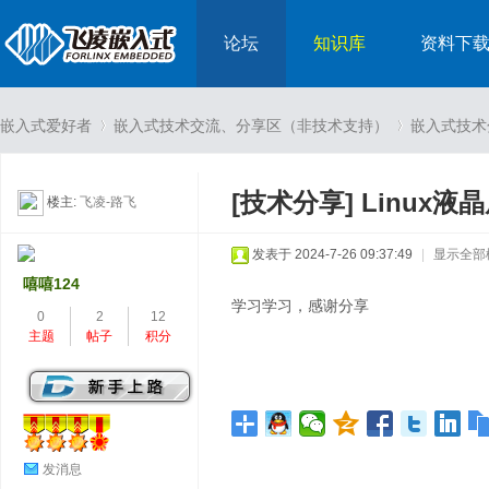
论坛
知识库
资料下
嵌入式爱好者
嵌入式技术交流、分享区（非技术支持）
嵌入式技术
[技术分享]
Linux液
楼主:
飞凌-路飞
›
›
发表于 2024-7-26 09:37:49
|
显示全部
嘻嘻124
学习学习，感谢分享
0
2
12
主题
帖子
积分
发消息