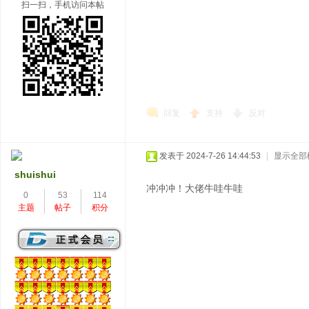
扫一扫，手机访问本帖
回复
支持
反对
发表于 2024-7-26 14:44:53
|
显示全部
shuishui
冲冲冲！大佬牛哇牛哇
0
53
114
主题
帖子
积分